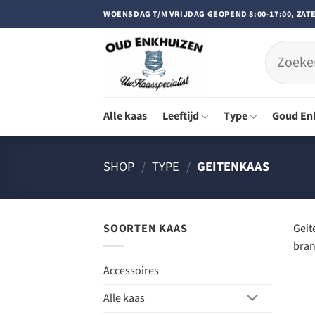
Doorgaan
WOENSDAG T/M VRIJDAG GEOPEND 8:00-17:00, ZATE
naar
inhoud
Zoeken
naar:
Alle kaas
Leeftijd
Type
Goud En
SHOP
/
TYPE
/
GEITENKAAS
SOORTEN KAAS
Geit
bran
Accessoires
Alle kaas