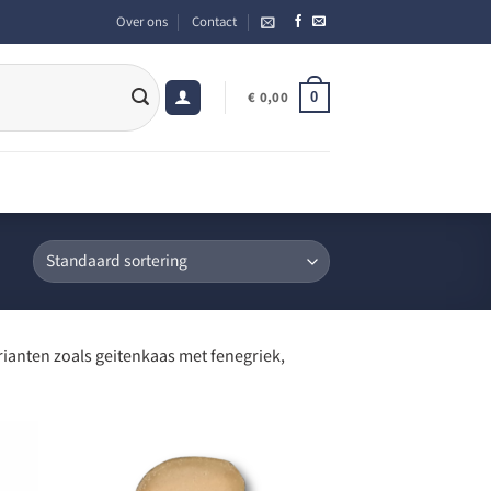
Over ons
Contact
0
€
0,00
varianten zoals geitenkaas met fenegriek,