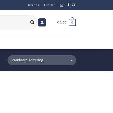
Over ons
Contact
0
€
0,00