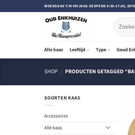
Doorgaan
WOENSDAG T/M VRIJDAG GEOPEND 8:00-17:00, ZATE
naar
inhoud
Zoeken
naar:
Alle kaas
Leeftijd
Type
Goud En
SHOP
/
PRODUCTEN GETAGGED “BA
SOORTEN KAAS
Accessoires
Alle kaas