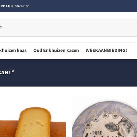
RDAG 8:00-16:00
khuizen kaas
Oud Enkhuizen kazen
WEEKAANBIEDING!
KANT”