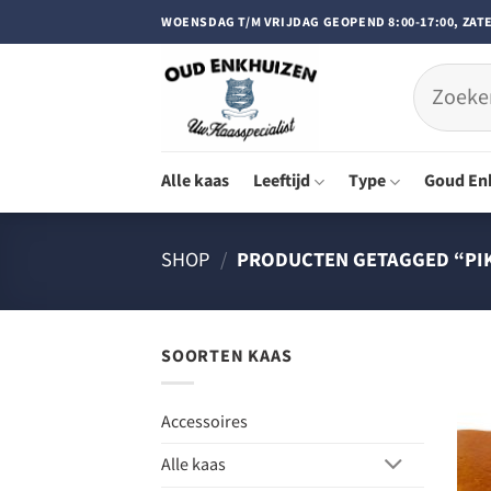
Doorgaan
WOENSDAG T/M VRIJDAG GEOPEND 8:00-17:00, ZATE
naar
inhoud
Zoeken
naar:
Alle kaas
Leeftijd
Type
Goud En
SHOP
/
PRODUCTEN GETAGGED “PI
SOORTEN KAAS
Accessoires
Alle kaas