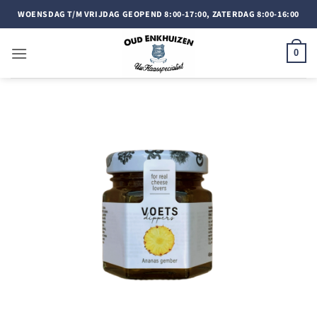
Doorgaan
WOENSDAG T/M VRIJDAG GEOPEND 8:00-17:00, ZATERDAG 8:00-16:00
naar
inhoud
0