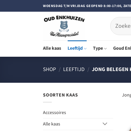
Doorgaan
WOENSDAG T/M VRIJDAG GEOPEND 8:00-17:00, ZATE
naar
inhoud
Zoeken
naar:
Alle kaas
Leeftijd
Type
Goud En
SHOP
/
LEEFTIJD
/
JONG BELEGEN 
SOORTEN KAAS
Jong
Accessoires
Alle kaas