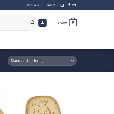
Over ons
Contact
0
€
0,00