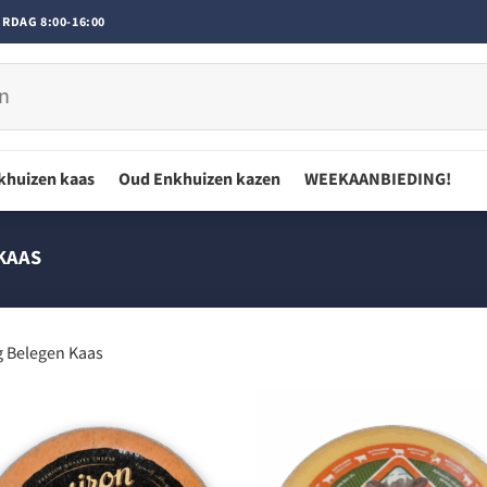
RDAG 8:00-16:00
khuizen kaas
Oud Enkhuizen kazen
WEEKAANBIEDING!
KAAS
 Belegen Kaas