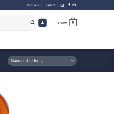
Over ons
Contact
0
€
0,00