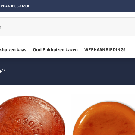
RDAG 8:00-16:00
khuizen kaas
Oud Enkhuizen kazen
WEEKAANBIEDING!
+”