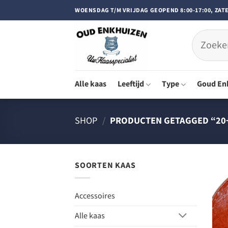
Doorgaan
WOENSDAG T/M VRIJDAG GEOPEND 8:00-17:00, ZATE
naar
inhoud
Zoeken
naar:
Alle kaas
Leeftijd
Type
Goud En
SHOP
/
PRODUCTEN GETAGGED “20
SOORTEN KAAS
Accessoires
Alle kaas