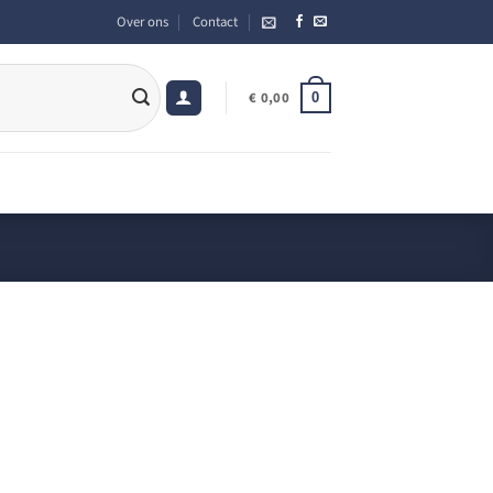
Over ons
Contact
0
€
0,00