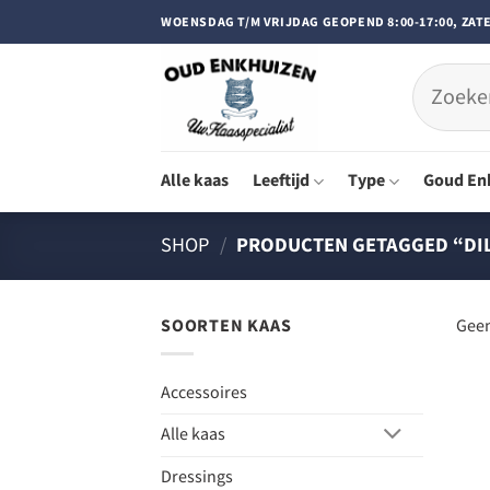
Doorgaan
WOENSDAG T/M VRIJDAG GEOPEND 8:00-17:00, ZATE
naar
inhoud
Zoeken
naar:
Alle kaas
Leeftijd
Type
Goud En
SHOP
/
PRODUCTEN GETAGGED “DI
SOORTEN KAAS
Geen
Accessoires
Alle kaas
Dressings