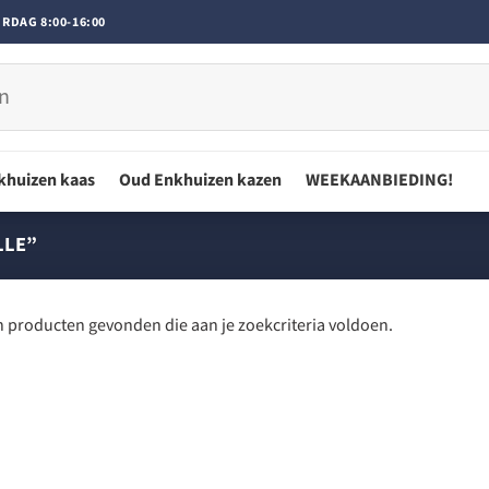
RDAG 8:00-16:00
khuizen kaas
Oud Enkhuizen kazen
WEEKAANBIEDING!
LLE”
 producten gevonden die aan je zoekcriteria voldoen.