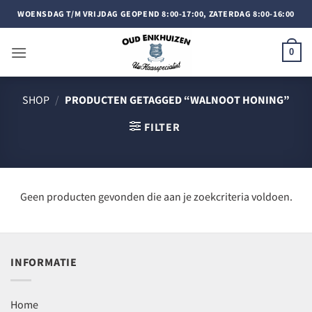
Doorgaan
WOENSDAG T/M VRIJDAG GEOPEND 8:00-17:00, ZATERDAG 8:00-16:00
naar
inhoud
0
SHOP
/
PRODUCTEN GETAGGED “WALNOOT HONING”
FILTER
Geen producten gevonden die aan je zoekcriteria voldoen.
INFORMATIE
Home