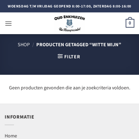
Doorgaan
WOENSDAG T/M VRIJDAG GEOPEND 8:00-17:00, ZATERDAG 8:00-16:00
naar
inhoud
0
SHOP
/
PRODUCTEN GETAGGED “WITTE WIJN”
FILTER
Geen producten gevonden die aan je zoekcriteria voldoen.
INFORMATIE
Home