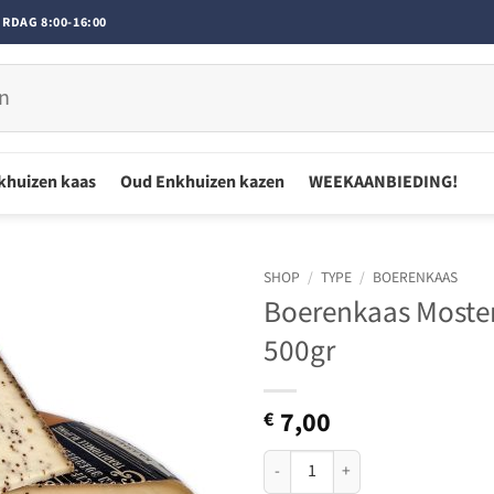
RDAG 8:00-16:00
khuizen kaas
Oud Enkhuizen kazen
WEEKAANBIEDING!
SHOP
/
TYPE
/
BOERENKAAS
Boerenkaas Moster
500gr
7,00
€
Boerenkaas Mosterd ca. 500gr a