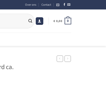
Over ons
Contact
0
€
0,00
d ca.
antal