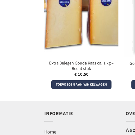
Extra Belegen Gouda Kaas ca. 1 kg –
 Kaas ca. 1kg
Go
Recht stuk
1,50
€
10,50
AN WINKELWAGEN
TOEVOEGEN AAN WINKELWAGEN
INFORMATIE
OVE
We z
Home