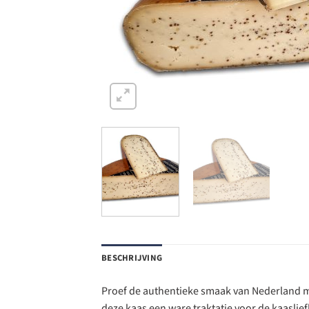
BESCHRIJVING
Proef de authentieke smaak van Nederland me
deze kaas een ware traktatie voor de kaaslie